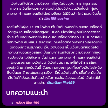
เว็บไซต์ที่ได้รับความนิยมมากที่สุดในปัจจุบัน การทำธุรกรรม
ทางการเงินที่สะดวกสบายโดยไม่ต้องมีจำนวนเงินขั้นต่ำ ผู้เล่น
สามารถฝากและถอนเงินได้อย่างอิสระ ไม่มีขีดจำกัดจำนวนเงินขั้น
ต่ำ
like189 casino
คาสิโนทำให้ผู้เล่นเริ่มต้นได้ง่าย เว็บไซต์ของเรายังเสนอเกมสล็อตที่
จ่ายสูง เกมสล็อตที่จ่ายสูงให้โบนัสอันมีค่าที่ให้ผู้เล่นมีโอกาสสร้าง
กำไร เว็บไซต์ของเรายังมีอันดับเกมสล็อตที่ดีที่สุด มีระบบการเล่น
ที่เข้าใจง่าย สัมผัสประสบการณ์เกมสล็อตที่คุณสามารถเล่นได้โดย
ไม่ต้องมีความรู้มาก่อน เว็บไซต์ของเราเป็นเว็บไซต์ที่เชื่อถือได้
ความน่าเชื่อถือสูงสล็อตเป็นเกมคาสิโนที่ได้รับความนิยมมากที่สุด
ในปัจจุบัน ไม่มีเงินฝากขั้นต่ำและคุณสามารถฝากและถอนเงินได้
โดยตรงผ่านทางเว็บไซต์ มีเว็บไซต์มากมายที่ให้บริการสล็อต
ออนไลน์ แต่สำหรับวันนี้ ฉันอยากจะบอกคุณเกี่ยวกับเว็บไซต์หนึ่ง
ซึ่งเป็นเอกลักษณ์และสนุกจริงๆ นี่เป็นเว็บไซต์ที่น่าเชื่อถือ มันเป็น
เว็บไซต์ที่ปลอดภัยที่สุดสำหรับการเล่นสล็อตออนไลน์ เว็บไซต์ใช้
งานง่าย
เว็บสล็อต like189
บทความแนะนำ
สล็อต like 189